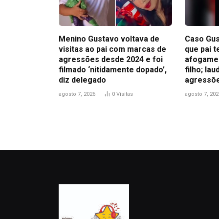
Menino Gustavo voltava de
Caso Gus
visitas ao pai com marcas de
que pai t
agressões desde 2024 e foi
afogamen
filmado ‘nitidamente dopado’,
filho; la
diz delegado
agressõ
agosto 7, 2026
0
Visitas
agosto 7, 202