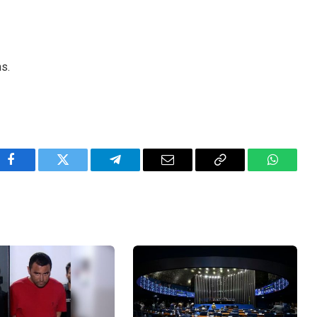
ns.
Facebook
Twitter
Telegram
Email
Copy
WhatsA
Link