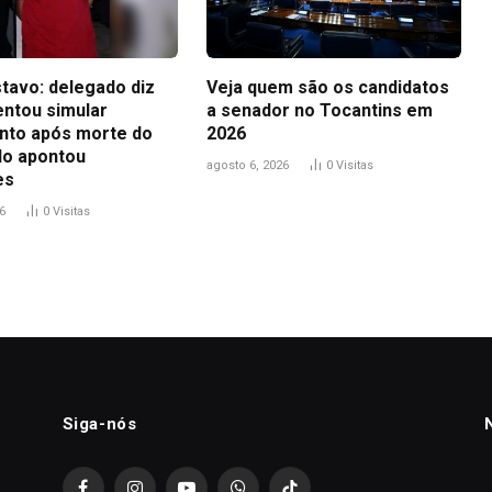
tavo: delegado diz
Veja quem são os candidatos
entou simular
a senador no Tocantins em
to após morte do
2026
udo apontou
agosto 6, 2026
0
Visitas
es
6
0
Visitas
Siga-nós