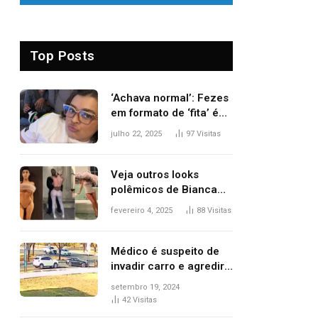
Top Posts
‘Achava normal’: Fezes
em formato de ‘fita’ é
um dos alertas para
julho 22, 2025
97
Visitas
câncer colorretal;
relembre fala de Preta
Gil
Veja outros looks
polêmicos de Bianca
Censori, esposa de
fevereiro 4, 2025
88
Visitas
Kanye West que
apareceu nua no
Grammy 2025
Médico é suspeito de
invadir carro e agredir
delegado aposentado
setembro 19, 2024
durante confusão no
42
Visitas
trânsito