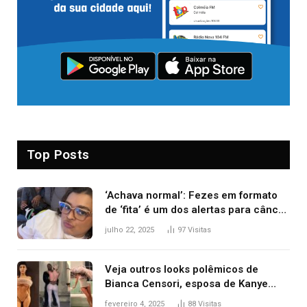
Top Posts
‘Achava normal’: Fezes em formato
de ‘fita’ é um dos alertas para câncer
colorretal; relembre fala de Preta Gil
julho 22, 2025
97
Visitas
Veja outros looks polêmicos de
Bianca Censori, esposa de Kanye
West que apareceu nua no Grammy
fevereiro 4, 2025
88
Visitas