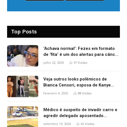
Top Posts
‘Achava normal’: Fezes em formato
de ‘fita’ é um dos alertas para câncer
colorretal; relembre fala de Preta Gil
julho 22, 2025
97
Visitas
Veja outros looks polêmicos de
Bianca Censori, esposa de Kanye
West que apareceu nua no Grammy
fevereiro 4, 2025
88
Visitas
2025
Médico é suspeito de invadir carro e
agredir delegado aposentado
durante confusão no trânsito
setembro 19, 2024
42
Visitas