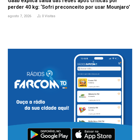
Gaab explica saída das redes após críticas por
perder 40 kg: ‘Sofri preconceito por usar Mounjaro’
agosto 7, 2026
0
Visitas