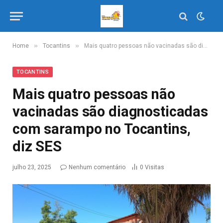
»
»
Home
Tocantins
Mais quatro pessoas não vacinadas são diagnosticadas com sarampo no Tocantins, diz SES
TOCANTINS
Mais quatro pessoas não
vacinadas são diagnosticadas
com sarampo no Tocantins,
diz SES
julho 23, 2025
Nenhum comentário
0
Visitas