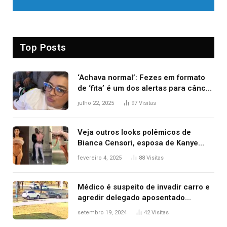
Top Posts
‘Achava normal’: Fezes em formato
de ‘fita’ é um dos alertas para câncer
colorretal; relembre fala de Preta Gil
julho 22, 2025
97
Visitas
Veja outros looks polêmicos de
Bianca Censori, esposa de Kanye
West que apareceu nua no Grammy
fevereiro 4, 2025
88
Visitas
2025
Médico é suspeito de invadir carro e
agredir delegado aposentado
durante confusão no trânsito
setembro 19, 2024
42
Visitas