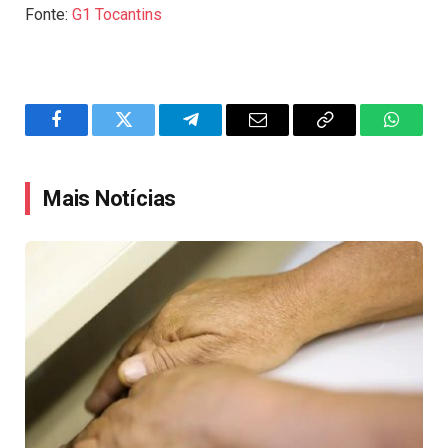
Fonte:
G1 Tocantins
Facebook
Twitter
Telegram
Email
Copy
WhatsA
Link
Mais Notícias