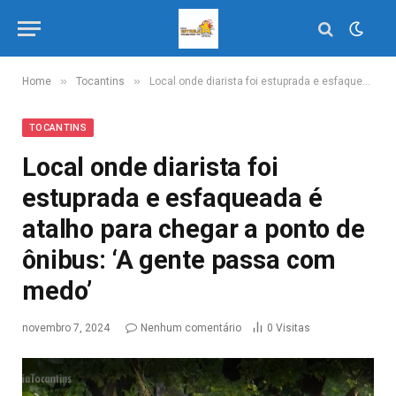
»
»
Home
Tocantins
Local onde diarista foi estuprada e esfaqueada é atalho para chegar a ponto de ônibus: ‘A gente passa com medo’
TOCANTINS
Local onde diarista foi
estuprada e esfaqueada é
atalho para chegar a ponto de
ônibus: ‘A gente passa com
medo’
novembro 7, 2024
Nenhum comentário
0
Visitas