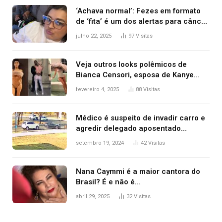
‘Achava normal’: Fezes em formato
de ‘fita’ é um dos alertas para câncer
colorretal; relembre fala de Preta Gil
julho 22, 2025
97
Visitas
Veja outros looks polêmicos de
Bianca Censori, esposa de Kanye
West que apareceu nua no Grammy
fevereiro 4, 2025
88
Visitas
2025
Médico é suspeito de invadir carro e
agredir delegado aposentado
durante confusão no trânsito
setembro 19, 2024
42
Visitas
Nana Caymmi é a maior cantora do
Brasil? É e não é…
abril 29, 2025
32
Visitas