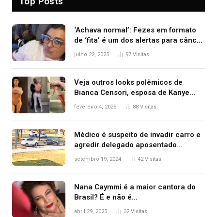
Top Posts
‘Achava normal’: Fezes em formato
de ‘fita’ é um dos alertas para câncer
colorretal; relembre fala de Preta Gil
julho 22, 2025
97
Visitas
Veja outros looks polêmicos de
Bianca Censori, esposa de Kanye
West que apareceu nua no Grammy
fevereiro 4, 2025
88
Visitas
2025
Médico é suspeito de invadir carro e
agredir delegado aposentado
durante confusão no trânsito
setembro 19, 2024
42
Visitas
Nana Caymmi é a maior cantora do
Brasil? É e não é…
abril 29, 2025
32
Visitas