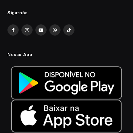
Siga-nós
Facebook
Instagram
YouTube
WhatsApp
TikTok
Nosso App