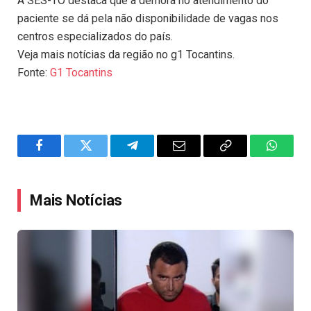
A SES-TO destaca que a demora no atendimento do
paciente se dá pela não disponibilidade de vagas nos
centros especializados do país.
Veja mais notícias da região no g1 Tocantins.
Fonte:
G1 Tocantins
Facebook
Twitter
Telegram
Email
Copy
WhatsA
Link
Mais Notícias