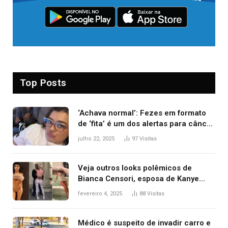
Top Posts
‘Achava normal’: Fezes em formato
de ‘fita’ é um dos alertas para câncer
colorretal; relembre fala de Preta Gil
julho 22, 2025
97
Visitas
Veja outros looks polêmicos de
Bianca Censori, esposa de Kanye
West que apareceu nua no Grammy
fevereiro 4, 2025
88
Visitas
2025
Médico é suspeito de invadir carro e