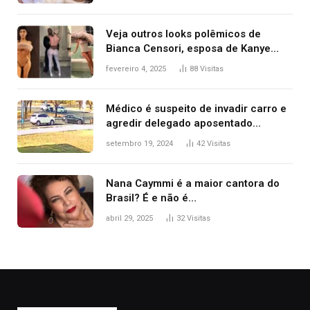
Veja outros looks polêmicos de
Bianca Censori, esposa de Kanye
West que apareceu nua no Grammy
fevereiro 4, 2025
88
Visitas
2025
Médico é suspeito de invadir carro e
agredir delegado aposentado
durante confusão no trânsito
setembro 19, 2024
42
Visitas
Nana Caymmi é a maior cantora do
Brasil? É e não é…
abril 29, 2025
32
Visitas