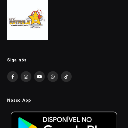
Siga-nós
Facebook
Instagram
YouTube
WhatsApp
TikTok
Nosso App