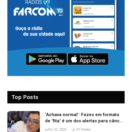
Top Posts
‘Achava normal’: Fezes em formato
de ‘fita’ é um dos alertas para câncer
colorretal; relembre fala de Preta Gil
julho 22, 2025
97
Visitas