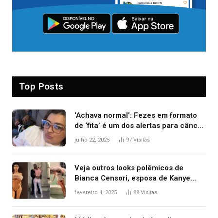
Top Posts
‘Achava normal’: Fezes em formato
de ‘fita’ é um dos alertas para câncer
colorretal; relembre fala de Preta Gil
julho 22, 2025
97
Visitas
Veja outros looks polêmicos de
Bianca Censori, esposa de Kanye
West que apareceu nua no Grammy
fevereiro 4, 2025
88
Visitas
2025