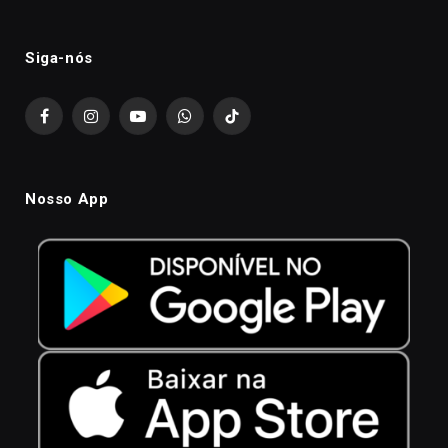
Siga-nós
Facebook
Instagram
YouTube
WhatsApp
TikTok
Nosso App