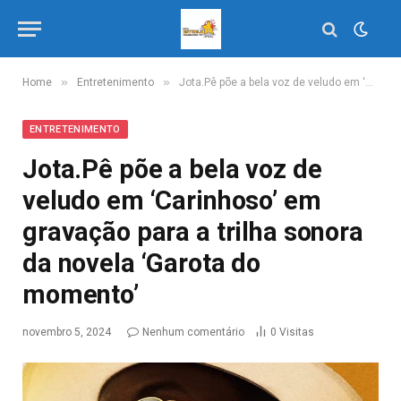
»
»
Home
Entretenimento
Jota.Pê põe a bela voz de veludo em ‘Carinhoso’ em gravação para a trilha sonora da novela ‘Garota do momento’
ENTRETENIMENTO
Jota.Pê põe a bela voz de
veludo em ‘Carinhoso’ em
gravação para a trilha sonora
da novela ‘Garota do
momento’
novembro 5, 2024
Nenhum comentário
0
Visitas