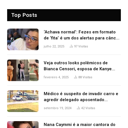
Top Posts
‘Achava normal’: Fezes em formato
de ‘fita’ é um dos alertas para câncer
colorretal; relembre fala de Preta Gil
julho 22, 2025
97
Visitas
Veja outros looks polêmicos de
Bianca Censori, esposa de Kanye
West que apareceu nua no Grammy
fevereiro 4, 2025
88
Visitas
2025
Médico é suspeito de invadir carro e
agredir delegado aposentado
durante confusão no trânsito
setembro 19, 2024
42
Visitas
Nana Caymmi é a maior cantora do