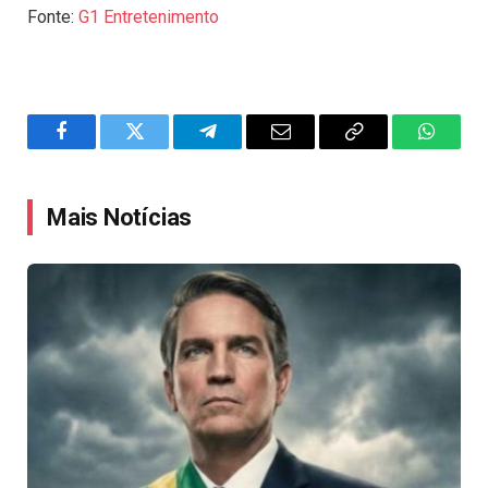
Fonte:
G1 Entretenimento
Facebook
Twitter
Telegram
Email
Copy
WhatsA
Link
Mais Notícias