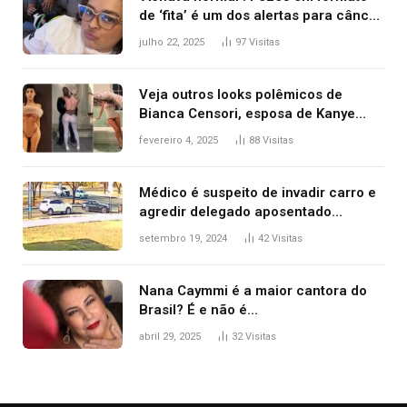
de ‘fita’ é um dos alertas para câncer
colorretal; relembre fala de Preta Gil
julho 22, 2025
97
Visitas
Veja outros looks polêmicos de
Bianca Censori, esposa de Kanye
West que apareceu nua no Grammy
fevereiro 4, 2025
88
Visitas
2025
Médico é suspeito de invadir carro e
agredir delegado aposentado
durante confusão no trânsito
setembro 19, 2024
42
Visitas
Nana Caymmi é a maior cantora do
Brasil? É e não é…
abril 29, 2025
32
Visitas