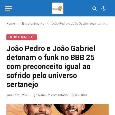
»
»
Home
Entretenimento
João Pedro e João Gabriel detonam o funk no BBB 25 com preconceito igual ao sofrido pelo universo sertanejo
ENTRETENIMENTO
João Pedro e João Gabriel
detonam o funk no BBB 25
com preconceito igual ao
sofrido pelo universo
sertanejo
janeiro 25, 2025
Nenhum comentário
0
Visitas