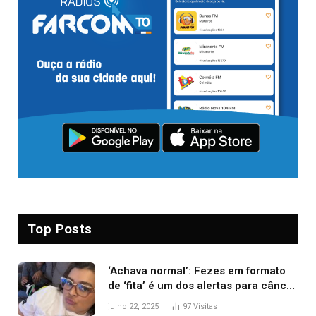
Top Posts
‘Achava normal’: Fezes em formato
de ‘fita’ é um dos alertas para câncer
colorretal; relembre fala de Preta Gil
julho 22, 2025
97
Visitas