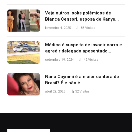
Veja outros looks polêmicos de
Bianca Censori, esposa de Kanye
West que apareceu nua no Grammy
fevereiro 4, 2025
88
Visitas
2025
Médico é suspeito de invadir carro e
agredir delegado aposentado
durante confusão no trânsito
setembro 19, 2024
42
Visitas
Nana Caymmi é a maior cantora do
Brasil? É e não é…
abril 29, 2025
32
Visitas