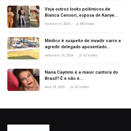
Veja outros looks polêmicos de
Bianca Censori, esposa de Kanye
West que apareceu nua no Grammy
fevereiro 4, 2025
88
Visitas
2025
Médico é suspeito de invadir carro e
agredir delegado aposentado
durante confusão no trânsito
setembro 19, 2024
42
Visitas
Nana Caymmi é a maior cantora do
Brasil? É e não é…
abril 29, 2025
32
Visitas