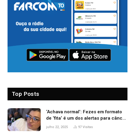
Top Posts
‘Achava normal’: Fezes em formato
de ‘fita’ é um dos alertas para câncer
colorretal; relembre fala de Preta Gil
julho 22, 2025
97
Visitas