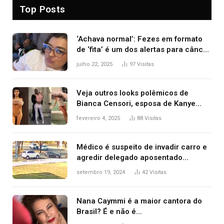
Top Posts
‘Achava normal’: Fezes em formato
de ‘fita’ é um dos alertas para câncer
colorretal; relembre fala de Preta Gil
julho 22, 2025
97
Visitas
Veja outros looks polêmicos de
Bianca Censori, esposa de Kanye
West que apareceu nua no Grammy
fevereiro 4, 2025
88
Visitas
2025
Médico é suspeito de invadir carro e
agredir delegado aposentado
durante confusão no trânsito
setembro 19, 2024
42
Visitas
Nana Caymmi é a maior cantora do
Brasil? É e não é…