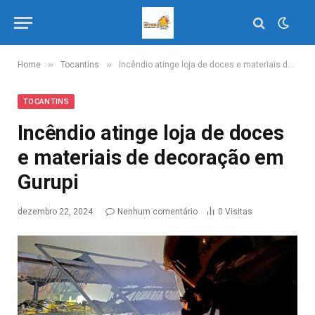
»
»
Home
Tocantins
Incêndio atinge loja de doces e materiais de decoração em Gurupi
TOCANTINS
Incêndio atinge loja de doces
e materiais de decoração em
Gurupi
dezembro 22, 2024
Nenhum comentário
0
Visitas