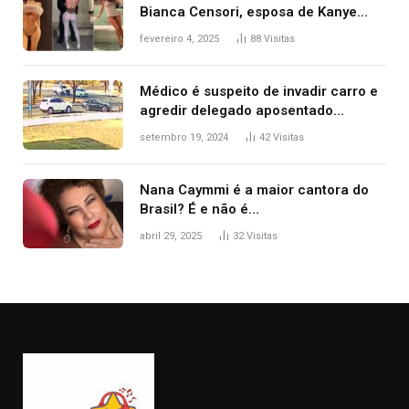
Bianca Censori, esposa de Kanye
West que apareceu nua no Grammy
fevereiro 4, 2025
88
Visitas
2025
Médico é suspeito de invadir carro e
agredir delegado aposentado
durante confusão no trânsito
setembro 19, 2024
42
Visitas
Nana Caymmi é a maior cantora do
Brasil? É e não é…
abril 29, 2025
32
Visitas