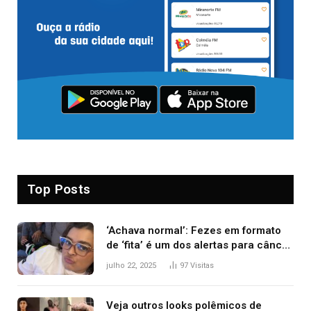
Top Posts
‘Achava normal’: Fezes em formato
de ‘fita’ é um dos alertas para câncer
colorretal; relembre fala de Preta Gil
julho 22, 2025
97
Visitas
Veja outros looks polêmicos de