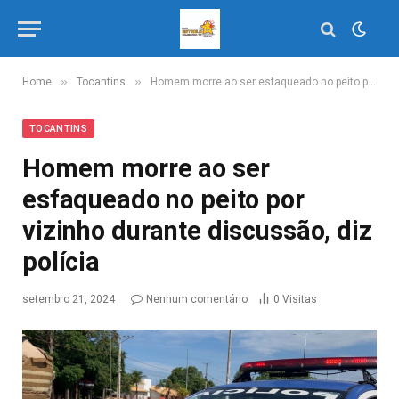
»
»
Home
Tocantins
Homem morre ao ser esfaqueado no peito por vizinho durante discussão, diz polícia
TOCANTINS
Homem morre ao ser
esfaqueado no peito por
vizinho durante discussão, diz
polícia
setembro 21, 2024
Nenhum comentário
0
Visitas