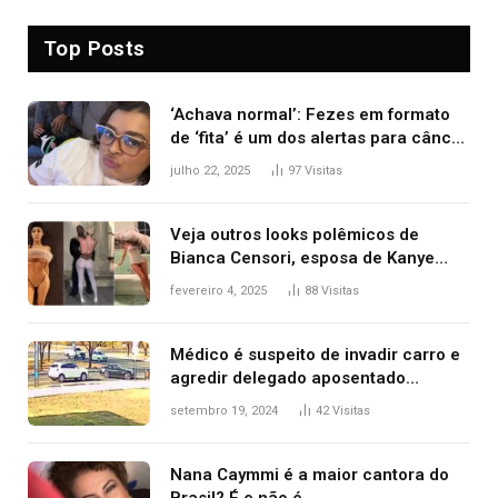
Top Posts
‘Achava normal’: Fezes em formato
de ‘fita’ é um dos alertas para câncer
colorretal; relembre fala de Preta Gil
julho 22, 2025
97
Visitas
Veja outros looks polêmicos de
Bianca Censori, esposa de Kanye
West que apareceu nua no Grammy
fevereiro 4, 2025
88
Visitas
2025
Médico é suspeito de invadir carro e
agredir delegado aposentado
durante confusão no trânsito
setembro 19, 2024
42
Visitas
Nana Caymmi é a maior cantora do
Brasil? É e não é…