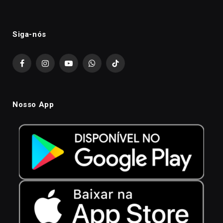
Siga-nós
Facebook
Instagram
YouTube
WhatsApp
TikTok
Nosso App