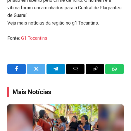
prisão em aberto pelo crime de furto. O homem e a
vítima foram encaminhados para a Central de Flagrantes
de Guaraí.
Veja mais notícias da região no g1 Tocantins.
.
Fonte:
G1 Tocantins
Facebook
Twitter
Telegram
Email
Copy
WhatsA
Link
Mais Notícias