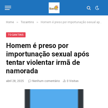
»
»
Home
Tocantins
Homem é preso por importunação sexual após tentar violentar irmã de namorada
TOCANTINS
Homem é preso por
importunação sexual após
tentar violentar irmã de
namorada
abril 28, 2025
Nenhum comentário
0
Visitas