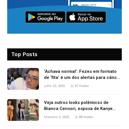
Top Posts
‘Achava normal’: Fezes em formato
de ‘fita’ é um dos alertas para câncer
colorretal; relembre fala de Preta Gil
julho 22, 2025
97
Visitas
Veja outros looks polêmicos de
Bianca Censori, esposa de Kanye
West que apareceu nua no Grammy
fevereiro 4, 2025
88
Visitas
2025