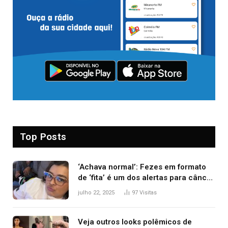
Top Posts
‘Achava normal’: Fezes em formato
de ‘fita’ é um dos alertas para câncer
colorretal; relembre fala de Preta Gil
julho 22, 2025
97
Visitas
Veja outros looks polêmicos de