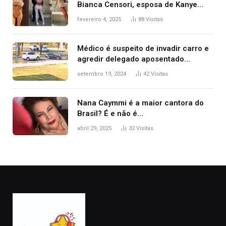
Bianca Censori, esposa de Kanye
West que apareceu nua no Grammy
fevereiro 4, 2025
88
Visitas
2025
Médico é suspeito de invadir carro e
agredir delegado aposentado
durante confusão no trânsito
setembro 19, 2024
42
Visitas
Nana Caymmi é a maior cantora do
Brasil? É e não é…
abril 29, 2025
32
Visitas