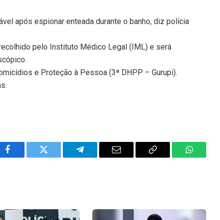
ável após espionar enteada durante o banho, diz polícia
recolhido pelo Instituto Médico Legal (IML) e será
scópico.
Homicídios e Proteção à Pessoa (3ª DHPP – Gurupi).
ns.
Facebook
Twitter
Telegram
Email
Copy
WhatsA
Link