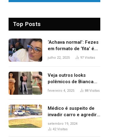
Top Posts
‘Achava normal’: Fezes
em formato de ‘fita’ é
um dos alertas para
julho 22, 2025
97
Visitas
câncer colorretal;
relembre fala de Preta
Gil
Veja outros looks
polêmicos de Bianca
Censori, esposa de
fevereiro 4, 2025
88
Visitas
Kanye West que
apareceu nua no
Grammy 2025
Médico é suspeito de
invadir carro e agredir
delegado aposentado
setembro 19, 2024
durante confusão no
42
Visitas
trânsito