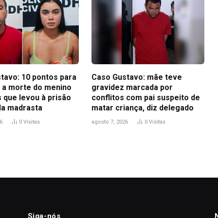
tavo: 10 pontos para
Caso Gustavo: mãe teve
 a morte do menino
gravidez marcada por
 que levou à prisão
conflitos com pai suspeito de
 da madrasta
matar criança, diz delegado
6
0
Visitas
agosto 7, 2026
0
Visitas
Siga-nós