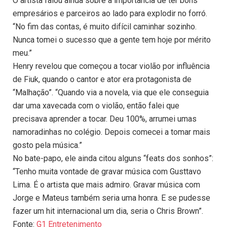
O artista falou ainda sobre a importância de ter bons
empresários e parceiros ao lado para explodir no forró.
“No fim das contas, é muito difícil caminhar sozinho.
Nunca tomei o sucesso que a gente tem hoje por mérito
meu.”
Henry revelou que começou a tocar violão por influência
de Fiuk, quando o cantor e ator era protagonista de
“Malhação”. “Quando via a novela, via que ele conseguia
dar uma xavecada com o violão, então falei que
precisava aprender a tocar. Deu 100%, arrumei umas
namoradinhas no colégio. Depois comecei a tomar mais
gosto pela música.”
No bate-papo, ele ainda citou alguns “feats dos sonhos”:
“Tenho muita vontade de gravar música com Gusttavo
Lima. É o artista que mais admiro. Gravar música com
Jorge e Mateus também seria uma honra. E se pudesse
fazer um hit internacional um dia, seria o Chris Brown”.
Fonte:
G1 Entretenimento