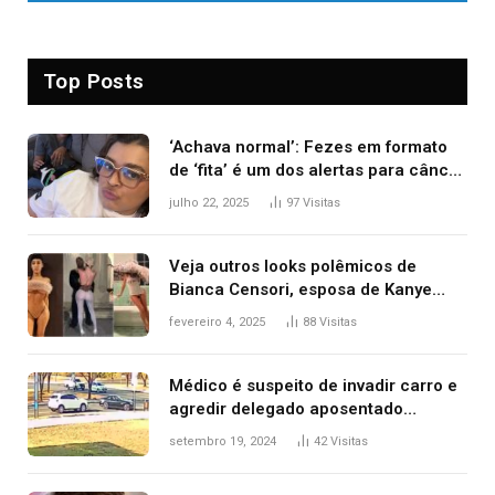
Top Posts
‘Achava normal’: Fezes em formato
de ‘fita’ é um dos alertas para câncer
colorretal; relembre fala de Preta Gil
julho 22, 2025
97
Visitas
Veja outros looks polêmicos de
Bianca Censori, esposa de Kanye
West que apareceu nua no Grammy
fevereiro 4, 2025
88
Visitas
2025
Médico é suspeito de invadir carro e
agredir delegado aposentado
durante confusão no trânsito
setembro 19, 2024
42
Visitas