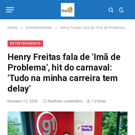
»
»
Home
Entretenimento
Henry Freitas fala de ‘Imã de Problema’, hit do carnaval: ‘Tudo na minha carreira tem delay’
ENTRETENIMENTO
Henry Freitas fala de ‘Imã de
Problema’, hit do carnaval:
‘Tudo na minha carreira tem
delay’
fevereiro 12, 2025
Nenhum comentário
1
Visitas