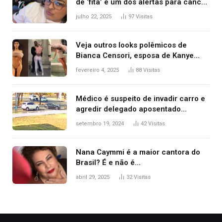
de ‘fita’ é um dos alertas para câncer
colorretal; relembre fala de Preta Gil
julho 22, 2025
97
Visitas
Veja outros looks polêmicos de
Bianca Censori, esposa de Kanye
West que apareceu nua no Grammy
fevereiro 4, 2025
88
Visitas
2025
Médico é suspeito de invadir carro e
agredir delegado aposentado
durante confusão no trânsito
setembro 19, 2024
42
Visitas
Nana Caymmi é a maior cantora do
Brasil? É e não é…
abril 29, 2025
32
Visitas