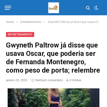
»
»
Home
Entretenimento
Gwyneth Paltrow já disse que usava Oscar, que poderia ser de Fernanda Montenegro, como peso de porta; relembre
ENTRETENIMENTO
Gwyneth Paltrow já disse que
usava Oscar, que poderia ser
de Fernanda Montenegro,
como peso de porta; relembre
janeiro 23, 2025
Nenhum comentário
0
Visitas