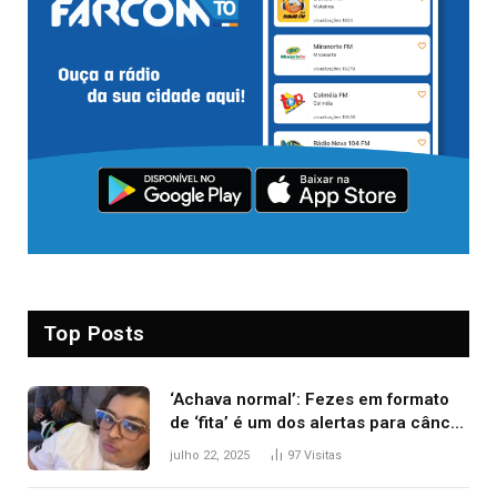
Top Posts
‘Achava normal’: Fezes em formato
de ‘fita’ é um dos alertas para câncer
colorretal; relembre fala de Preta Gil
julho 22, 2025
97
Visitas