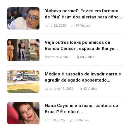
‘Achava normal’: Fezes em formato
de ‘fita’ é um dos alertas para câncer
colorretal; relembre fala de Preta Gil
julho 22, 2025
97
Visitas
Veja outros looks polêmicos de
Bianca Censori, esposa de Kanye
West que apareceu nua no Grammy
fevereiro 4, 2025
88
Visitas
2025
Médico é suspeito de invadir carro e
agredir delegado aposentado
durante confusão no trânsito
setembro 19, 2024
42
Visitas
Nana Caymmi é a maior cantora do
Brasil? É e não é…
abril 29, 2025
32
Visitas