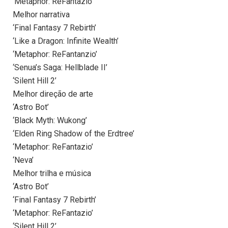
‘Metaphor: ReFantazio’
Melhor narrativa
‘Final Fantasy 7 Rebirth’
‘Like a Dragon: Infinite Wealth’
‘Metaphor: ReFantanzio’
‘Senua’s Saga: Hellblade II’
‘Silent Hill 2’
Melhor direção de arte
‘Astro Bot’
‘Black Myth: Wukong’
‘Elden Ring Shadow of the Erdtree’
‘Metaphor: ReFantazio’
‘Neva’
Melhor trilha e música
‘Astro Bot’
‘Final Fantasy 7 Rebirth’
‘Metaphor: ReFantazio’
‘Silent Hill 2’