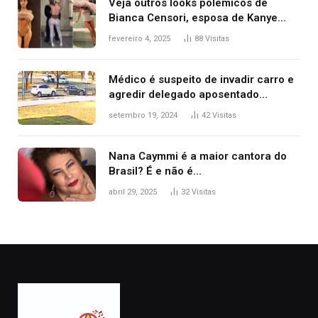
Veja outros looks polêmicos de
Bianca Censori, esposa de Kanye
West que apareceu nua no Grammy
fevereiro 4, 2025
88
Visitas
2025
Médico é suspeito de invadir carro e
agredir delegado aposentado
durante confusão no trânsito
setembro 19, 2024
42
Visitas
Nana Caymmi é a maior cantora do
Brasil? É e não é…
abril 29, 2025
32
Visitas