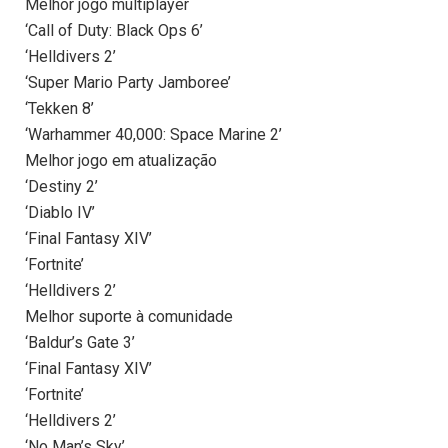
Melhor jogo multiplayer
‘Call of Duty: Black Ops 6’
‘Helldivers 2’
‘Super Mario Party Jamboree’
‘Tekken 8’
‘Warhammer 40,000: Space Marine 2’
Melhor jogo em atualização
‘Destiny 2’
‘Diablo IV’
‘Final Fantasy XIV’
‘Fortnite’
‘Helldivers 2’
Melhor suporte à comunidade
‘Baldur’s Gate 3’
‘Final Fantasy XIV’
‘Fortnite’
‘Helldivers 2’
‘No Man’s Sky’