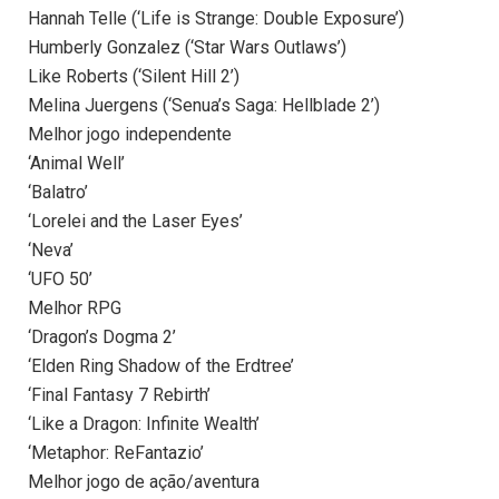
Hannah Telle (‘Life is Strange: Double Exposure’)
Humberly Gonzalez (‘Star Wars Outlaws’)
Like Roberts (‘Silent Hill 2’)
Melina Juergens (‘Senua’s Saga: Hellblade 2’)
Melhor jogo independente
‘Animal Well’
‘Balatro’
‘Lorelei and the Laser Eyes’
‘Neva’
‘UFO 50’
Melhor RPG
‘Dragon’s Dogma 2’
‘Elden Ring Shadow of the Erdtree’
‘Final Fantasy 7 Rebirth’
‘Like a Dragon: Infinite Wealth’
‘Metaphor: ReFantazio’
Melhor jogo de ação/aventura