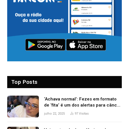
Top Posts
‘Achava normal’: Fezes em formato
de ‘fita’ é um dos alertas para câncer
colorretal; relembre fala de Preta Gil
julho 22, 2025
97
Visitas