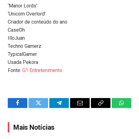
‘Manor Lords’
‘Unicorn Overlord’
Criador de conteúdo do ano
CaseOh
IlloJuan
Techno Gamerz
TypicalGamer
Usada Pekora
Fonte:
G1 Entretenimento
Facebook
Twitter
Telegram
Email
Copy
WhatsA
Link
Mais Notícias