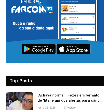
Top Posts
‘Achava normal’: Fezes em formato
de ‘fita’ é um dos alertas para câncer
colorretal; relembre fala de Preta Gil
julho 22, 2025
97
Visitas