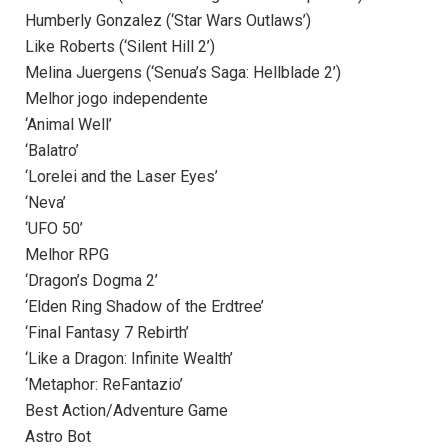
Humberly Gonzalez (‘Star Wars Outlaws’)
Like Roberts (‘Silent Hill 2’)
Melina Juergens (‘Senua’s Saga: Hellblade 2’)
Melhor jogo independente
‘Animal Well’
‘Balatro’
‘Lorelei and the Laser Eyes’
‘Neva’
‘UFO 50’
Melhor RPG
‘Dragon’s Dogma 2’
‘Elden Ring Shadow of the Erdtree’
‘Final Fantasy 7 Rebirth’
‘Like a Dragon: Infinite Wealth’
‘Metaphor: ReFantazio’
Best Action/Adventure Game
Astro Bot