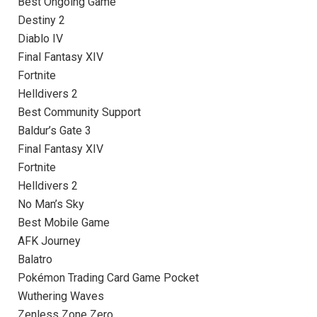
Best Ongoing Game
Destiny 2
Diablo IV
Final Fantasy XIV
Fortnite
Helldivers 2
Best Community Support
Baldur’s Gate 3
Final Fantasy XIV
Fortnite
Helldivers 2
No Man’s Sky
Best Mobile Game
AFK Journey
Balatro
Pokémon Trading Card Game Pocket
Wuthering Waves
Zenless Zone Zero