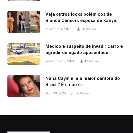
Veja outros looks polêmicos de
Bianca Censori, esposa de Kanye
West que apareceu nua no Grammy
fevereiro 4, 2025
88
Visitas
2025
Médico é suspeito de invadir carro e
agredir delegado aposentado
durante confusão no trânsito
setembro 19, 2024
42
Visitas
Nana Caymmi é a maior cantora do
Brasil? É e não é…
abril 29, 2025
32
Visitas