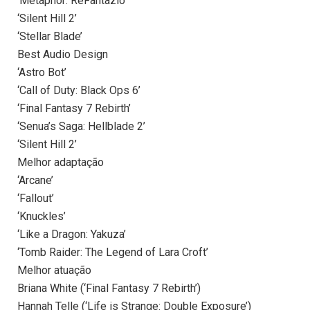
‘Metaphor: ReFantazio’
‘Silent Hill 2’
‘Stellar Blade’
Best Audio Design
‘Astro Bot’
‘Call of Duty: Black Ops 6’
‘Final Fantasy 7 Rebirth’
‘Senua’s Saga: Hellblade 2’
‘Silent Hill 2’
Melhor adaptação
‘Arcane’
‘Fallout’
‘Knuckles’
‘Like a Dragon: Yakuza’
‘Tomb Raider: The Legend of Lara Croft’
Melhor atuação
Briana White (‘Final Fantasy 7 Rebirth’)
Hannah Telle (‘Life is Strange: Double Exposure’)