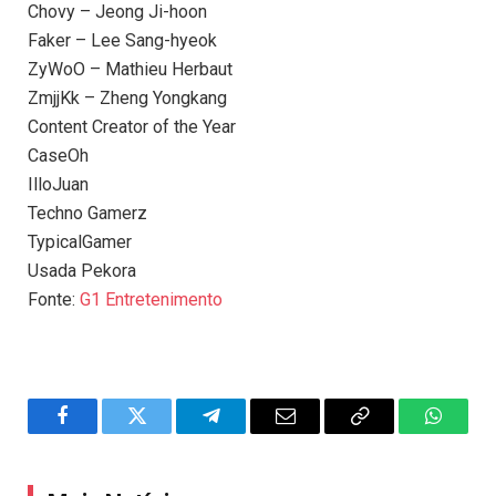
Chovy – Jeong Ji-hoon
Faker – Lee Sang-hyeok
ZyWoO – Mathieu Herbaut
ZmjjKk – Zheng Yongkang
Content Creator of the Year
CaseOh
IlloJuan
Techno Gamerz
TypicalGamer
Usada Pekora
Fonte:
G1 Entretenimento
Facebook
Twitter
Telegram
Email
Copy
WhatsA
Link