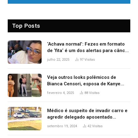
Top Posts
‘Achava normal’: Fezes em formato
de ‘fita’ é um dos alertas para câncer
colorretal; relembre fala de Preta Gil
julho 22, 2025
97
Visitas
Veja outros looks polêmicos de
Bianca Censori, esposa de Kanye
West que apareceu nua no Grammy
fevereiro 4, 2025
88
Visitas
2025
Médico é suspeito de invadir carro e
agredir delegado aposentado
durante confusão no trânsito
setembro 19, 2024
42
Visitas