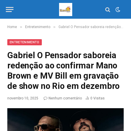
»
»
Home
Entretenimento
Gabriel O Pensador saboreia redenção ao confirmar Mano Brown e MV Bill em gravação de show no Rio em dezembro
ENTRETENIMENTO
Gabriel O Pensador saboreia
redenção ao confirmar Mano
Brown e MV Bill em gravação
de show no Rio em dezembro
novembro 10, 2025
Nenhum comentário
0
Visitas