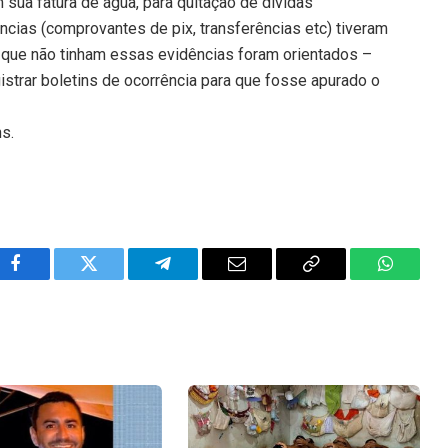
 sua fatura de água, para quitação de dívidas
cias (comprovantes de pix, transferências etc) tiveram
 que não tinham essas evidências foram orientados –
gistrar boletins de ocorrência para que fosse apurado o
ns.
Facebook
Twitter
Telegram
Email
Copy
WhatsA
Link