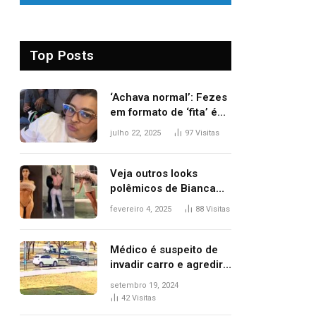
Top Posts
‘Achava normal’: Fezes
em formato de ‘fita’ é
um dos alertas para
julho 22, 2025
97
Visitas
câncer colorretal;
relembre fala de Preta
Gil
Veja outros looks
polêmicos de Bianca
Censori, esposa de
fevereiro 4, 2025
88
Visitas
Kanye West que
apareceu nua no
Grammy 2025
Médico é suspeito de
invadir carro e agredir
delegado aposentado
setembro 19, 2024
durante confusão no
42
Visitas
trânsito