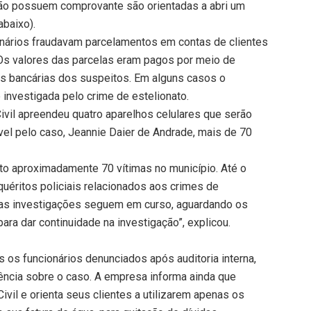
ão possuem comprovante são orientadas a abri um
abaixo).
nários fraudavam parcelamentos em contas de clientes
Os valores das parcelas eram pagos por meio de
as bancárias dos suspeitos. Em alguns casos o
 investigada pelo crime de estelionato.
 Civil apreendeu quatro aparelhos celulares que serão
el pelo caso, Jeannie Daier de Andrade, mais de 70
to aproximadamente 70 vítimas no município. Até o
uéritos policiais relacionados aos crimes de
e as investigações seguem em curso, aguardando os
ara dar continuidade na investigação”, explicou.
 os funcionários denunciados após auditoria interna,
ência sobre o caso. A empresa informa ainda que
ivil e orienta seus clientes a utilizarem apenas os