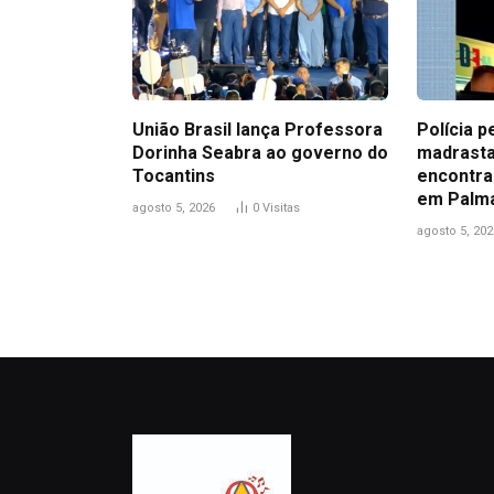
União Brasil lança Professora
Polícia p
Dorinha Seabra ao governo do
madrasta
Tocantins
encontra
em Palm
agosto 5, 2026
0
Visitas
agosto 5, 202