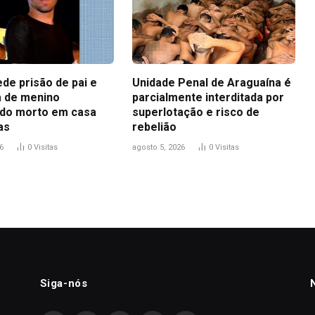
ede prisão de pai e
Unidade Penal de Araguaína é
 de menino
parcialmente interditada por
do morto em casa
superlotação e risco de
as
rebelião
6
0
Visitas
agosto 5, 2026
0
Visitas
Siga-nós