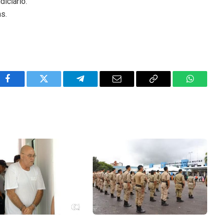
iciário.
ns.
Facebook
Twitter
Telegram
Email
Copy
WhatsA
Link