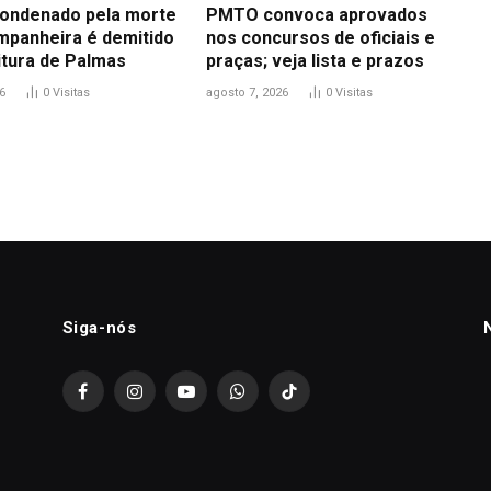
ondenado pela morte
PMTO convoca aprovados
mpanheira é demitido
nos concursos de oficiais e
itura de Palmas
praças; veja lista e prazos
6
0
Visitas
agosto 7, 2026
0
Visitas
Siga-nós
Facebook
Instagram
YouTube
WhatsApp
TikTok