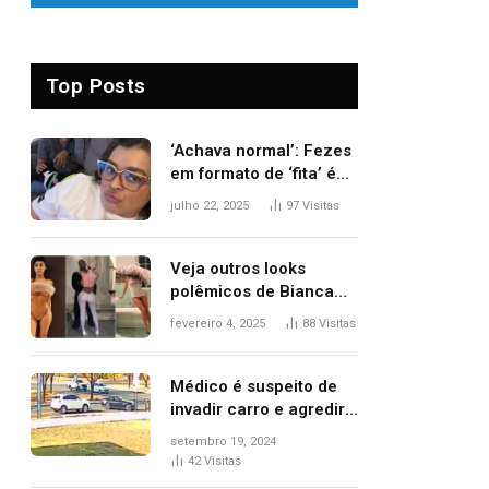
Top Posts
‘Achava normal’: Fezes
em formato de ‘fita’ é
um dos alertas para
julho 22, 2025
97
Visitas
câncer colorretal;
relembre fala de Preta
Gil
Veja outros looks
polêmicos de Bianca
Censori, esposa de
fevereiro 4, 2025
88
Visitas
Kanye West que
apareceu nua no
Grammy 2025
Médico é suspeito de
invadir carro e agredir
delegado aposentado
setembro 19, 2024
durante confusão no
42
Visitas
trânsito