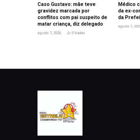
Caso Gustavo: mãe teve
Médico c
gravidez marcada por
da ex-co
conflitos com pai suspeito de
da Prefe
matar criança, diz delegado
agosto 7, 202
agosto 7, 2026
0
Visitas