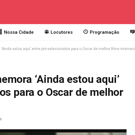
Nossa Cidade
Locutores
Programação
Ainda estou aqui’ entre pré-selecionados para o Oscar de melhor filme internac
emora ‘Ainda estou aqui’
os para o Oscar de melhor
as