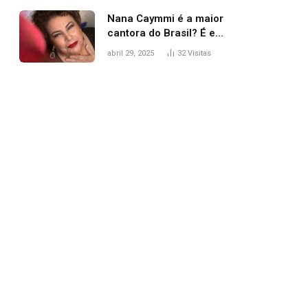
Nana Caymmi é a maior
cantora do Brasil? É e
não é…
abril 29, 2025
32
Visitas
pp