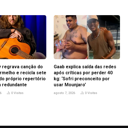
ey regrava canção do
Gaab explica saída das redes
rmelho e recicla sete
após críticas por perder 40
do próprio repertório
kg: ‘Sofri preconceito por
 redundante
usar Mounjaro’
6
0
Visitas
agosto 7, 2026
0
Visitas