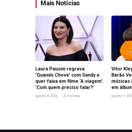
Mais Notícias
Laura Pausini regrava
Vitor Kl
‘Quando Chove’ com Sandy e
Barão Ve
quer faixa em filme ‘A viagem’:
músicas 
‘Com quem preciso falar?’
em álbum
agosto 8, 2026
0
Visitas
agosto 7, 202