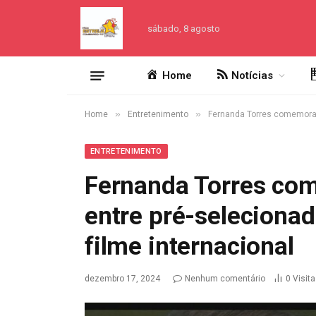
sábado, 8 agosto
Home
Notícias
»
»
Home
Entretenimento
Fernanda Torres comemora ‘
ENTRETENIMENTO
Fernanda Torres com
entre pré-selecionad
filme internacional
dezembro 17, 2024
Nenhum comentário
0
Visit