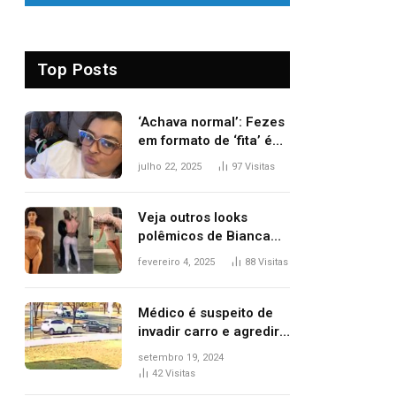
Top Posts
‘Achava normal’: Fezes
em formato de ‘fita’ é
um dos alertas para
julho 22, 2025
97
Visitas
câncer colorretal;
relembre fala de Preta
Gil
Veja outros looks
polêmicos de Bianca
Censori, esposa de
fevereiro 4, 2025
88
Visitas
Kanye West que
apareceu nua no
Grammy 2025
Médico é suspeito de
invadir carro e agredir
delegado aposentado
setembro 19, 2024
durante confusão no
42
Visitas
trânsito