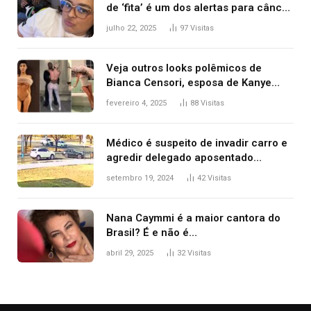
de ‘fita’ é um dos alertas para câncer
colorretal; relembre fala de Preta Gil
julho 22, 2025
97
Visitas
Veja outros looks polêmicos de
Bianca Censori, esposa de Kanye
West que apareceu nua no Grammy
fevereiro 4, 2025
88
Visitas
2025
Médico é suspeito de invadir carro e
agredir delegado aposentado
durante confusão no trânsito
setembro 19, 2024
42
Visitas
Nana Caymmi é a maior cantora do
Brasil? É e não é…
abril 29, 2025
32
Visitas