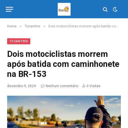
»
»
Home
Tocantins
Dois motociclistas morrem após batida com caminhonete na BR-153
TOCANTINS
Dois motociclistas morrem
após batida com caminhonete
na BR-153
dezembro 9, 2024
Nenhum comentário
0
Visitas