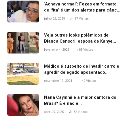
‘Achava normal’: Fezes em formato
de ‘fita’ é um dos alertas para câncer
colorretal; relembre fala de Preta Gil
julho 22, 2025
97
Visitas
Veja outros looks polêmicos de
Bianca Censori, esposa de Kanye
West que apareceu nua no Grammy
fevereiro 4, 2025
88
Visitas
2025
Médico é suspeito de invadir carro e
agredir delegado aposentado
durante confusão no trânsito
setembro 19, 2024
42
Visitas
Nana Caymmi é a maior cantora do
Brasil? É e não é…
abril 29, 2025
32
Visitas