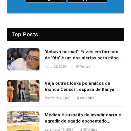
Top Posts
‘Achava normal’: Fezes em formato
de ‘fita’ é um dos alertas para câncer
colorretal; relembre fala de Preta Gil
julho 22, 2025
97
Visitas
Veja outros looks polêmicos de
Bianca Censori, esposa de Kanye
West que apareceu nua no Grammy
fevereiro 4, 2025
88
Visitas
2025
Médico é suspeito de invadir carro e
agredir delegado aposentado
durante confusão no trânsito
setembro 19, 2024
42
Visitas