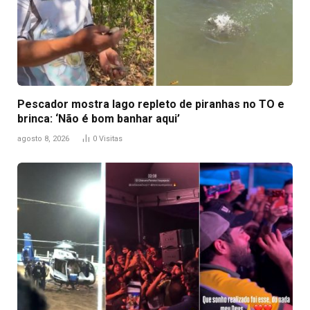
Pescador mostra lago repleto de piranhas no TO e
brinca: ‘Não é bom banhar aqui’
agosto 8, 2026
0
Visitas