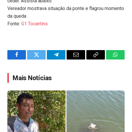
ceder. Assista abaixo:
Vereador mostrava situação da ponte e flagrou momento
da queda
Fonte:
G1 Tocantins
Facebook
Twitter
Telegram
Email
Copy
WhatsA
Link
Mais Notícias