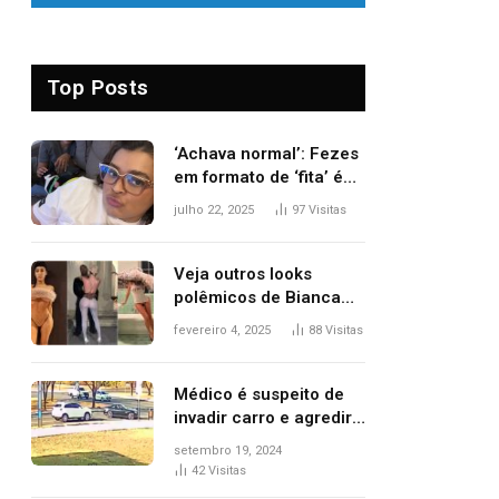
Top Posts
‘Achava normal’: Fezes
em formato de ‘fita’ é
um dos alertas para
julho 22, 2025
97
Visitas
câncer colorretal;
relembre fala de Preta
Gil
Veja outros looks
polêmicos de Bianca
Censori, esposa de
fevereiro 4, 2025
88
Visitas
Kanye West que
apareceu nua no
Grammy 2025
Médico é suspeito de
invadir carro e agredir
delegado aposentado
setembro 19, 2024
durante confusão no
42
Visitas
trânsito