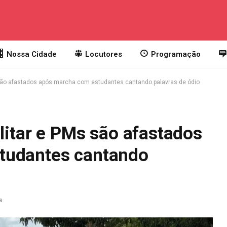
Nossa Cidade
Locutores
Programação
s são afastados após marcha com estudantes cantando palavras de ódio
ilitar e PMs são afastados
tudantes cantando
s