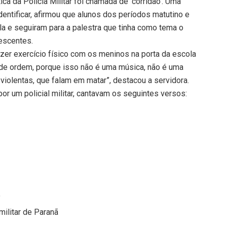
ca da Polícia Militar foi chamada de ‘corridão’. Uma
dentificar, afirmou que alunos dos períodos matutino e
a e seguiram para a palestra que tinha como tema o
lescentes.
azer exercício físico com os meninos na porta da escola
de ordem, porque isso não é uma música, não é uma
violentas, que falam em matar”, destacou a servidora.
or um policial militar, cantavam os seguintes versos:
”
militar de Paranã