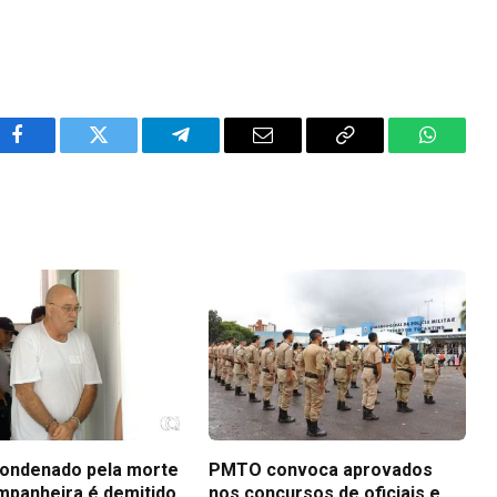
Facebook
Twitter
Telegram
Email
Copy
WhatsA
Link
ondenado pela morte
PMTO convoca aprovados
mpanheira é demitido
nos concursos de oficiais e