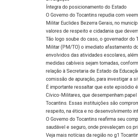
Íntegra do posicionamento do Estado
O Governo do Tocantins repudia com veemên
Militar Euclides Bezerra Gerais, no munic
valores de respeito e cidadania que devem
Tão logo soube do caso, o governador do T
Militar (PM/TO) o imediato afastamento do 
envolvidos das atividades escolares, além
medidas cabíveis sejam tomadas, conforme 
relação à Secretaria de Estado da Educaçã
comissão de apuração, para investigar a sit
É importante ressaltar que este episódio é
Cívico-Militares, que desempenham papel
Tocantins. Essas instituições são compro
respeito, na ética e no desenvolvimento in
O Governo do Tocantins reafirma seu com
saudável e seguro, onde prevaleçam os prin
Veja mais notícias da região no g1 Tocanti