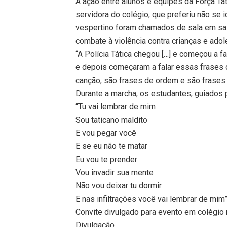
A ação entre alunos e equipes da Força Táti
servidora do colégio, que preferiu não se i
vespertino foram chamados de sala em sal
combate à violência contra crianças e ado
“A Polícia Tática chegou […] e começou a f
e depois começaram a falar essas frases 
canção, são frases de ordem e são frases 
Durante a marcha, os estudantes, guiados p
“Tu vai lembrar de mim
Sou taticano maldito
E vou pegar você
E se eu não te matar
Eu vou te prender
Vou invadir sua mente
Não vou deixar tu dormir
E nas infiltrações você vai lembrar de mim
Convite divulgado para evento em colégio 
Divulgação