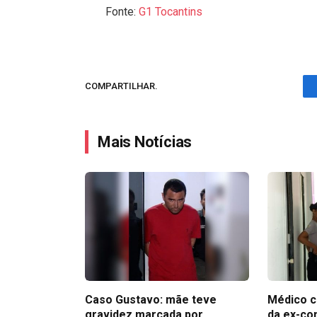
Fonte:
G1 Tocantins
COMPARTILHAR.
Mais Notícias
Caso Gustavo: mãe teve
Médico c
gravidez marcada por
da ex-co