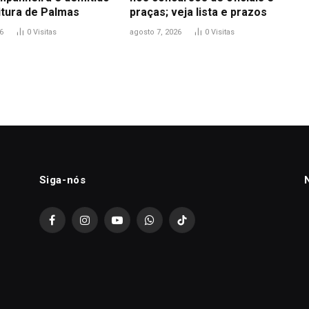
itura de Palmas
praças; veja lista e prazos
6
0
Visitas
agosto 7, 2026
0
Visitas
Siga-nós
Facebook
Instagram
YouTube
WhatsApp
TikTok