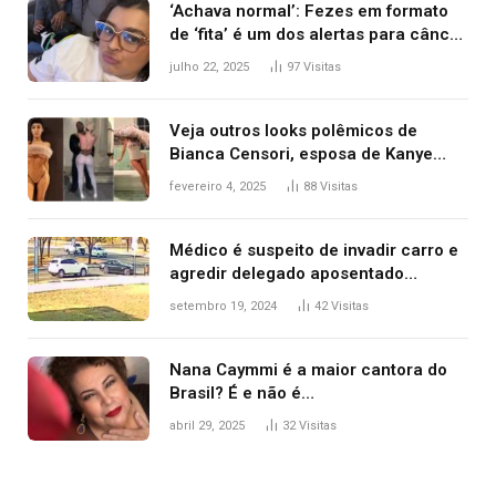
‘Achava normal’: Fezes em formato
de ‘fita’ é um dos alertas para câncer
colorretal; relembre fala de Preta Gil
julho 22, 2025
97
Visitas
Veja outros looks polêmicos de
Bianca Censori, esposa de Kanye
West que apareceu nua no Grammy
fevereiro 4, 2025
88
Visitas
2025
Médico é suspeito de invadir carro e
agredir delegado aposentado
durante confusão no trânsito
setembro 19, 2024
42
Visitas
Nana Caymmi é a maior cantora do
Brasil? É e não é…
abril 29, 2025
32
Visitas