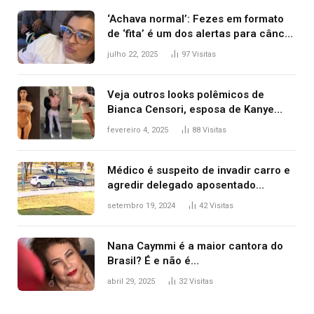
‘Achava normal’: Fezes em formato
de ‘fita’ é um dos alertas para câncer
colorretal; relembre fala de Preta Gil
julho 22, 2025
97
Visitas
Veja outros looks polêmicos de
Bianca Censori, esposa de Kanye
West que apareceu nua no Grammy
fevereiro 4, 2025
88
Visitas
2025
Médico é suspeito de invadir carro e
agredir delegado aposentado
durante confusão no trânsito
setembro 19, 2024
42
Visitas
Nana Caymmi é a maior cantora do
Brasil? É e não é…
abril 29, 2025
32
Visitas