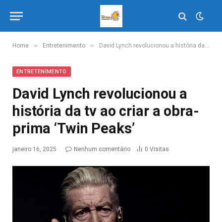
»
»
Home
Entretenimento
David Lynch revolucionou a história da tv ao criar a obra-prima ‘Twin Peaks’
ENTRETENIMENTO
David Lynch revolucionou a
história da tv ao criar a obra-
prima ‘Twin Peaks’
janeiro 16, 2025
Nenhum comentário
0
Visitas