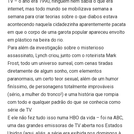
TV – o ano era 1990, ninguém nem sabia o que era
internet, mas todo mundo se mobilizava semana a
semana para criar teorias sobre o que diabos estava
acontecendo naquela cidadezinha aparentemente pacata
em que o corpo de uma garota popular apareceu envolto
em plástico na beira do rio.
Para além da investigação sobre o misterioso
assassinato, Lynch criou, junto com o roteirista Mark
Frost, todo um universo surreal, com cenas tiradas
diretamente de algum sonho, com elementos
paranormais, um certo teor sexual, além de um humor
finíssimo, de personagens totalmente improváveis
(sério, a mulher do tronco!) e uma história que rompia
com todo e qualquer padrão do que se conhecia como
série de TV.
E ele não fez tudo isso numa HBO da vida – foi na ABC,
uma das grandes emissoras de TV aberta nos Estados
Unidos (aqui, aliás, a série era exibida nos domingos à