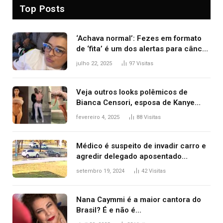
Top Posts
‘Achava normal’: Fezes em formato
de ‘fita’ é um dos alertas para câncer
colorretal; relembre fala de Preta Gil
julho 22, 2025
97
Visitas
Veja outros looks polêmicos de
Bianca Censori, esposa de Kanye
West que apareceu nua no Grammy
fevereiro 4, 2025
88
Visitas
2025
Médico é suspeito de invadir carro e
agredir delegado aposentado
durante confusão no trânsito
setembro 19, 2024
42
Visitas
Nana Caymmi é a maior cantora do
Brasil? É e não é…