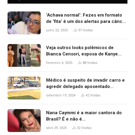
‘Achava normal’: Fezes em formato
de ‘fita’ é um dos alertas para câncer
colorretal; relembre fala de Preta Gil
julho 22, 2025
97
Visitas
Veja outros looks polêmicos de
Bianca Censori, esposa de Kanye
West que apareceu nua no Grammy
fevereiro 4, 2025
88
Visitas
2025
Médico é suspeito de invadir carro e
agredir delegado aposentado
durante confusão no trânsito
setembro 19, 2024
42
Visitas
Nana Caymmi é a maior cantora do
Brasil? É e não é…
abril 29, 2025
32
Visitas