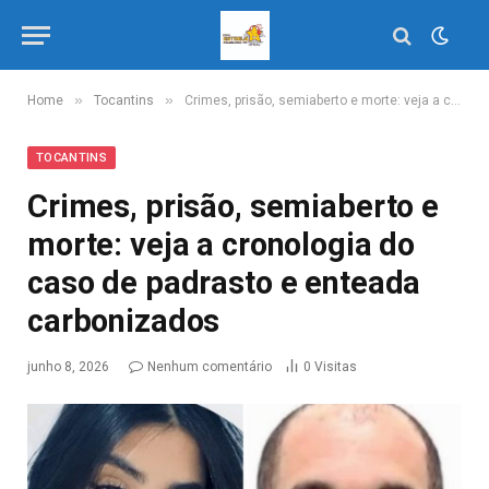
»
»
Home
Tocantins
Crimes, prisão, semiaberto e morte: veja a cronologia do caso de padrasto e enteada carbonizados
TOCANTINS
Crimes, prisão, semiaberto e
morte: veja a cronologia do
caso de padrasto e enteada
carbonizados
junho 8, 2026
Nenhum comentário
0
Visitas