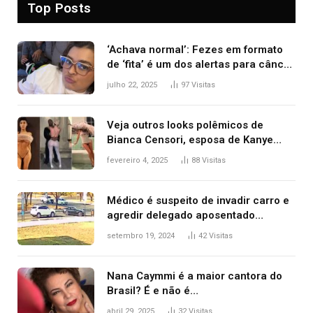
Top Posts
‘Achava normal’: Fezes em formato
de ‘fita’ é um dos alertas para câncer
colorretal; relembre fala de Preta Gil
julho 22, 2025
97
Visitas
Veja outros looks polêmicos de
Bianca Censori, esposa de Kanye
West que apareceu nua no Grammy
fevereiro 4, 2025
88
Visitas
2025
Médico é suspeito de invadir carro e
agredir delegado aposentado
durante confusão no trânsito
setembro 19, 2024
42
Visitas
Nana Caymmi é a maior cantora do
Brasil? É e não é…
abril 29, 2025
32
Visitas