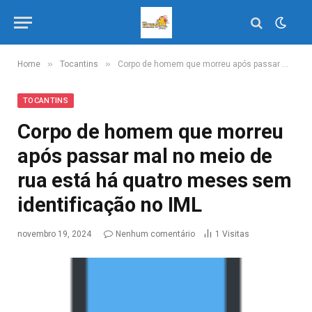
»
»
Home
Tocantins
Corpo de homem que morreu após passar mal no meio de rua está há quatro meses sem identificação no IML
TOCANTINS
Corpo de homem que morreu
após passar mal no meio de
rua está há quatro meses sem
identificação no IML
novembro 19, 2024
Nenhum comentário
1
Visitas