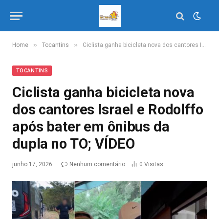
»
»
Home
Tocantins
Ciclista ganha bicicleta nova dos cantores Israel e Rodolffo após bater em ônibus da dupla no TO; VÍDEO
TOCANTINS
Ciclista ganha bicicleta nova
dos cantores Israel e Rodolffo
após bater em ônibus da
dupla no TO; VÍDEO
junho 17, 2026
Nenhum comentário
0
Visitas