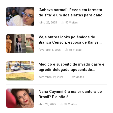
‘Achava normal’: Fezes em formato
de ‘fita’ é um dos alertas para câncer
colorretal; relembre fala de Preta Gil
julho 22, 2025
97
Visitas
Veja outros looks polêmicos de
Bianca Censori, esposa de Kanye
West que apareceu nua no Grammy
fevereiro 4, 2025
88
Visitas
2025
Médico é suspeito de invadir carro e
agredir delegado aposentado
durante confusão no trânsito
setembro 19, 2024
42
Visitas
Nana Caymmi é a maior cantora do
Brasil? É e não é…
abril 29, 2025
32
Visitas