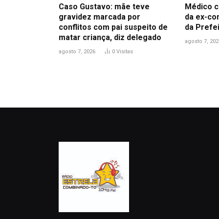
Caso Gustavo: mãe teve
Médico c
gravidez marcada por
da ex-co
conflitos com pai suspeito de
da Prefe
matar criança, diz delegado
agosto 7, 202
agosto 7, 2026
0
Visitas