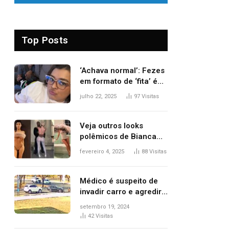
Top Posts
‘Achava normal’: Fezes
em formato de ‘fita’ é
um dos alertas para
julho 22, 2025
97
Visitas
câncer colorretal;
relembre fala de Preta
Gil
Veja outros looks
polêmicos de Bianca
Censori, esposa de
fevereiro 4, 2025
88
Visitas
Kanye West que
apareceu nua no
Grammy 2025
Médico é suspeito de
invadir carro e agredir
delegado aposentado
setembro 19, 2024
durante confusão no
42
Visitas
trânsito