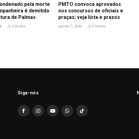
ondenado pela morte
PMTO convoca aprovados
mpanheira é demitido
nos concursos de oficiais e
itura de Palmas
praças; veja lista e prazos
6
0
Visitas
agosto 7, 2026
0
Visitas
Siga-nós
Facebook
Instagram
YouTube
WhatsApp
TikTok