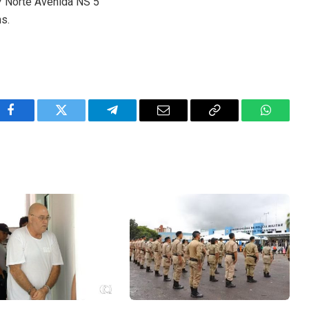
 Norte Avenida NS 5
ns.
Facebook
Twitter
Telegram
Email
Copy
WhatsA
Link