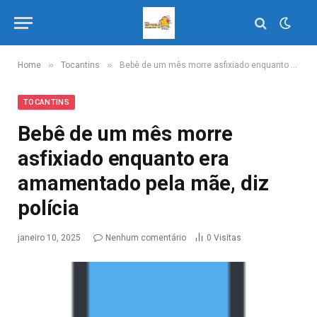
»
»
Home
Tocantins
Bebê de um mês morre asfixiado enquanto era amamentado pela mãe, diz polícia
TOCANTINS
Bebê de um mês morre
asfixiado enquanto era
amamentado pela mãe, diz
polícia
janeiro 10, 2025
Nenhum comentário
0
Visitas