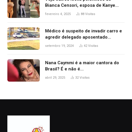
Bianca Censori, esposa de Kanye
West que apareceu nua no Grammy
fevereiro 4, 2025
88
Visitas
2025
Médico é suspeito de invadir carro e
agredir delegado aposentado
durante confusão no trânsito
setembro 19, 2024
42
Visitas
Nana Caymmi é a maior cantora do
Brasil? É e não é…
abril 29, 2025
32
Visitas