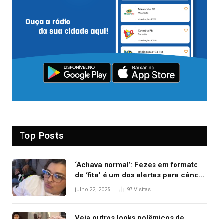
Top Posts
‘Achava normal’: Fezes em formato
de ‘fita’ é um dos alertas para câncer
colorretal; relembre fala de Preta Gil
julho 22, 2025
97
Visitas
Veja outros looks polêmicos de