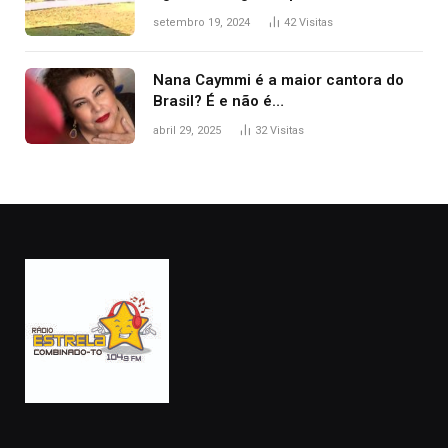
durante confusão no trânsito
setembro 19, 2024
42
Visitas
Nana Caymmi é a maior cantora do
Brasil? É e não é…
abril 29, 2025
32
Visitas