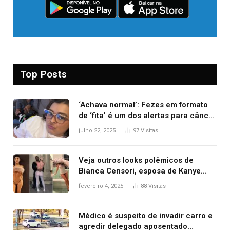
Top Posts
‘Achava normal’: Fezes em formato
de ‘fita’ é um dos alertas para câncer
colorretal; relembre fala de Preta Gil
julho 22, 2025
97
Visitas
Veja outros looks polêmicos de
Bianca Censori, esposa de Kanye
West que apareceu nua no Grammy
fevereiro 4, 2025
88
Visitas
2025
Médico é suspeito de invadir carro e
agredir delegado aposentado