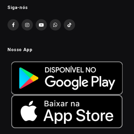
Siga-nós
Facebook
Instagram
YouTube
WhatsApp
TikTok
Nosso App