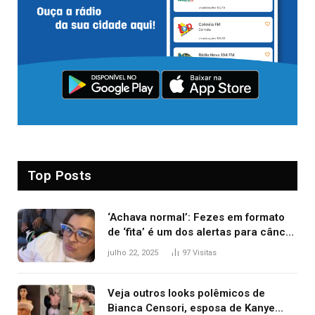
Top Posts
‘Achava normal’: Fezes em formato
de ‘fita’ é um dos alertas para câncer
colorretal; relembre fala de Preta Gil
julho 22, 2025
97
Visitas
Veja outros looks polêmicos de
Bianca Censori, esposa de Kanye