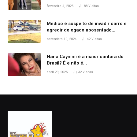
West que apareceu nua no Grammy
fevereiro 4, 2025
88
Visitas
2025
Médico é suspeito de invadir carro e
agredir delegado aposentado
durante confusão no trânsito
setembro 19, 2024
42
Visitas
Nana Caymmi é a maior cantora do
Brasil? É e não é…
abril 29, 2025
32
Visitas