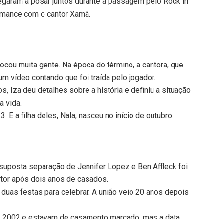
garam a posar juntos durante a passagem pelo Rock in
romance com o cantor Xamã.
hocou muita gente. Na época do término, a cantora, que
 um vídeo contando que foi traída pelo jogador.
, Iza deu detalhes sobre a história e definiu a situação
a vida.
 E a filha deles, Nala, nasceu no início de outubro.
suposta separação de Jennifer Lopez e Ben Affleck foi
 ator após dois anos de casados.
duas festas para celebrar. A união veio 20 anos depois
m 2002 e estavam de casamento marcado, mas a data