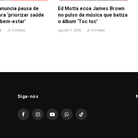
anuncia pausa de
Ed Motta ecoa James Brown
ra ‘priorizar saúde
no pulso da música que batiza
 bem-estar’
o álbum ‘Toc toc’
6
0
Visitas
agosto 7, 2026
0
Visitas
Siga-nós
Facebook
Instagram
YouTube
WhatsApp
TikTok