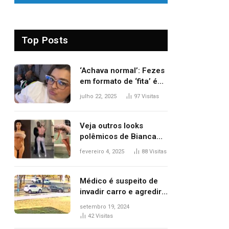
Top Posts
‘Achava normal’: Fezes
em formato de ‘fita’ é
um dos alertas para
julho 22, 2025
97
Visitas
câncer colorretal;
relembre fala de Preta
Gil
Veja outros looks
polêmicos de Bianca
Censori, esposa de
fevereiro 4, 2025
88
Visitas
Kanye West que
apareceu nua no
Grammy 2025
Médico é suspeito de
invadir carro e agredir
delegado aposentado
setembro 19, 2024
durante confusão no
42
Visitas
trânsito