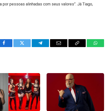
a por pessoas alinhadas com seus valores”. Já Tiago,
Facebook
Twitter
Telegram
Email
Copy
WhatsA
Link