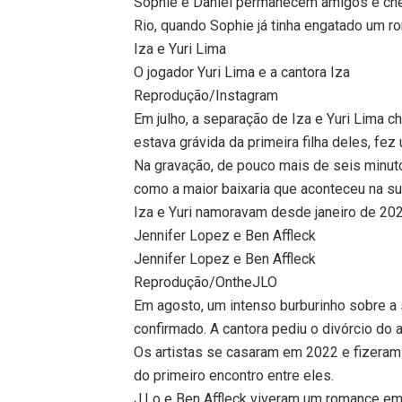
Sophie e Daniel permanecem amigos e che
Rio, quando Sophie já tinha engatado um 
Iza e Yuri Lima
O jogador Yuri Lima e a cantora Iza
Reprodução/Instagram
Em julho, a separação de Iza e Yuri Lima c
estava grávida da primeira filha deles, fez
Na gravação, de pouco mais de seis minutos
como a maior baixaria que aconteceu na su
Iza e Yuri namoravam desde janeiro de 2023.
Jennifer Lopez e Ben Affleck
Jennifer Lopez e Ben Affleck
Reprodução/OntheJLO
Em agosto, um intenso burburinho sobre a 
confirmado. A cantora pediu o divórcio do
Os artistas se casaram em 2022 e fizeram 
do primeiro encontro entre eles.
J.Lo e Ben Affleck viveram um romance e