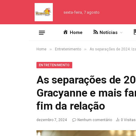
sexta-feira, 7 agosto
Home
Notícias
»
»
Home
Entretenimento
As separações de 2024: Iza
ENTRETENIMENTO
As separações de 202
Gracyanne e mais f
fim da relação
dezembro 7, 2024
Nenhum comentário
0
Visitas