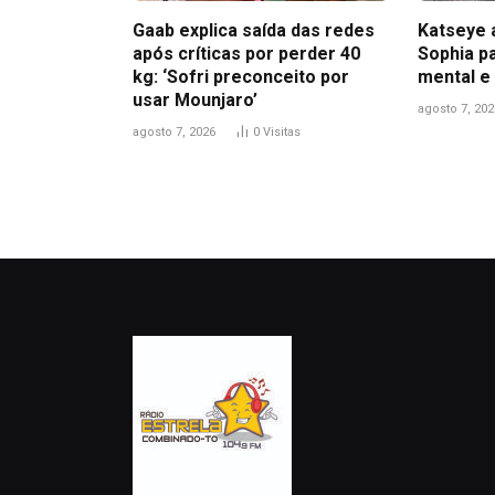
Gaab explica saída das redes
Katseye 
após críticas por perder 40
Sophia pa
kg: ‘Sofri preconceito por
mental e
usar Mounjaro’
agosto 7, 202
agosto 7, 2026
0
Visitas