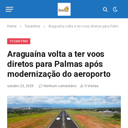
»
»
Home
Tocantins
Araguaína volta a ter voos diretos para Palmas após modernização do aeroporto
TOCANTINS
Araguaína volta a ter voos
diretos para Palmas após
modernização do aeroporto
outubro 23, 2025
Nenhum comentário
0
Visitas