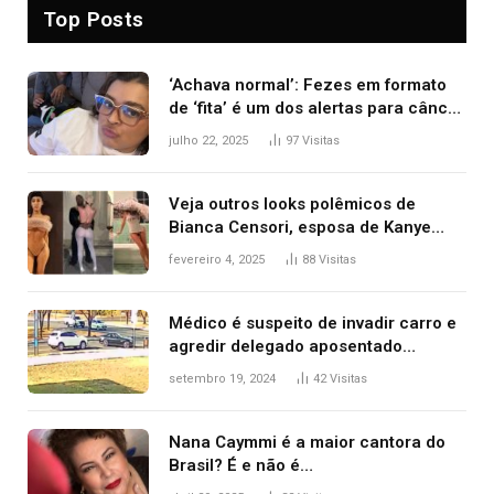
Top Posts
‘Achava normal’: Fezes em formato
de ‘fita’ é um dos alertas para câncer
colorretal; relembre fala de Preta Gil
julho 22, 2025
97
Visitas
Veja outros looks polêmicos de
Bianca Censori, esposa de Kanye
West que apareceu nua no Grammy
fevereiro 4, 2025
88
Visitas
2025
Médico é suspeito de invadir carro e
agredir delegado aposentado
durante confusão no trânsito
setembro 19, 2024
42
Visitas
Nana Caymmi é a maior cantora do
Brasil? É e não é…