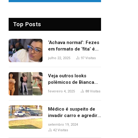
Top Posts
‘Achava normal’: Fezes
em formato de ‘fita’ é
um dos alertas para
julho 22, 2025
97
Visitas
câncer colorretal;
relembre fala de Preta
Gil
Veja outros looks
polêmicos de Bianca
Censori, esposa de
fevereiro 4, 2025
88
Visitas
Kanye West que
apareceu nua no
Grammy 2025
Médico é suspeito de
invadir carro e agredir
delegado aposentado
setembro 19, 2024
durante confusão no
42
Visitas
trânsito