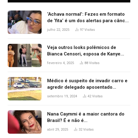
‘Achava normal’: Fezes em formato
de ‘fita’ é um dos alertas para câncer
colorretal; relembre fala de Preta Gil
julho 22, 2025
97
Visitas
Veja outros looks polêmicos de
Bianca Censori, esposa de Kanye
West que apareceu nua no Grammy
fevereiro 4, 2025
88
Visitas
2025
Médico é suspeito de invadir carro e
agredir delegado aposentado
durante confusão no trânsito
setembro 19, 2024
42
Visitas
Nana Caymmi é a maior cantora do
Brasil? É e não é…
abril 29, 2025
32
Visitas