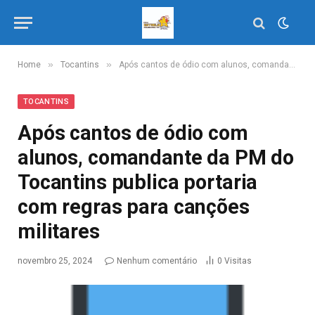
»
»
Home
Tocantins
Após cantos de ódio com alunos, comandante da PM do Tocantins publica portaria com regras para canções militares
TOCANTINS
Após cantos de ódio com
alunos, comandante da PM do
Tocantins publica portaria
com regras para canções
militares
novembro 25, 2024
Nenhum comentário
0
Visitas