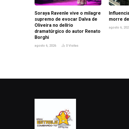
Soraya Ravenle vive o milagre
Influenci
supremo de evocar Dalva de
morre de
Oliveira no delírio
agosto 6, 202
dramatúrgico do autor Renato
Borghi
agosto 6, 2026
0
Visitas