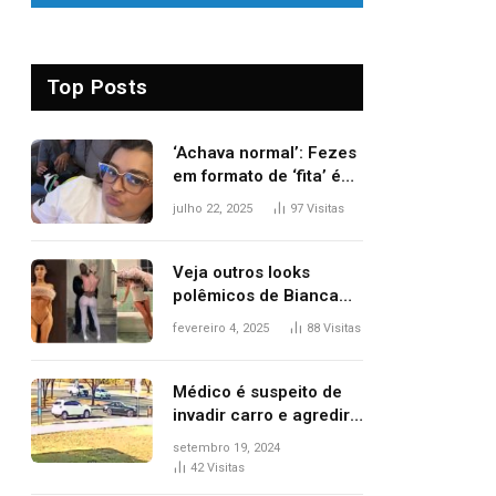
Top Posts
‘Achava normal’: Fezes
em formato de ‘fita’ é
um dos alertas para
julho 22, 2025
97
Visitas
câncer colorretal;
relembre fala de Preta
Gil
Veja outros looks
polêmicos de Bianca
Censori, esposa de
fevereiro 4, 2025
88
Visitas
Kanye West que
apareceu nua no
Grammy 2025
Médico é suspeito de
invadir carro e agredir
delegado aposentado
setembro 19, 2024
durante confusão no
42
Visitas
trânsito