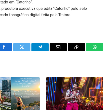
ntado em “Catonho”.
 produtora executiva que edita “Catonho” pelo selo
o fonográfico digital feita pela Tratore.
Facebook
Twitter
Telegram
Email
Copy
WhatsA
Link