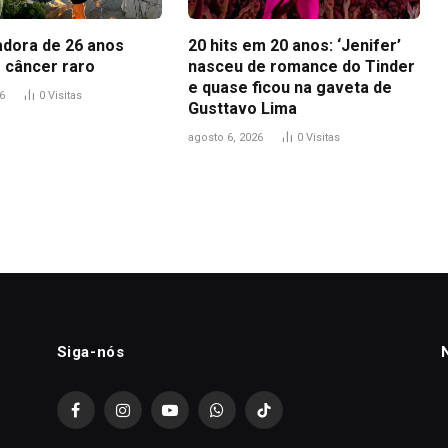
adora de 26 anos
20 hits em 20 anos: ‘Jenifer’
 câncer raro
nasceu de romance do Tinder
e quase ficou na gaveta de
6
0
Visitas
Gusttavo Lima
agosto 6, 2026
0
Visitas
Siga-nós
Facebook
Instagram
YouTube
WhatsApp
TikTok