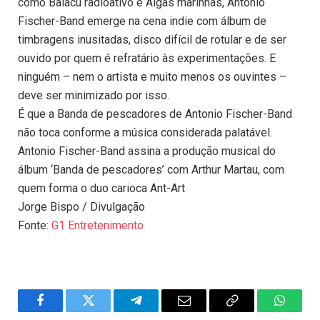
como Baiacu radioativo e Algas marinhas, Antonio
Fischer-Band emerge na cena indie com álbum de
timbragens inusitadas, disco difícil de rotular e de ser
ouvido por quem é refratário às experimentações. E
ninguém – nem o artista e muito menos os ouvintes –
deve ser minimizado por isso.
É que a Banda de pescadores de Antonio Fischer-Band
não toca conforme a música considerada palatável.
Antonio Fischer-Band assina a produção musical do
álbum ‘Banda de pescadores’ com Arthur Martau, com
quem forma o duo carioca Ant-Art
Jorge Bispo / Divulgação
Fonte:
G1 Entretenimento
Facebook
Twitter
Telegram
Email
Copy
WhatsA