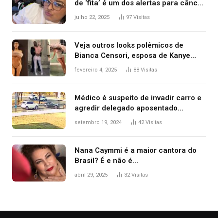
de ‘fita’ é um dos alertas para câncer
colorretal; relembre fala de Preta Gil
julho 22, 2025
97
Visitas
Veja outros looks polêmicos de
Bianca Censori, esposa de Kanye
West que apareceu nua no Grammy
fevereiro 4, 2025
88
Visitas
2025
Médico é suspeito de invadir carro e
agredir delegado aposentado
durante confusão no trânsito
setembro 19, 2024
42
Visitas
Nana Caymmi é a maior cantora do
Brasil? É e não é…
abril 29, 2025
32
Visitas