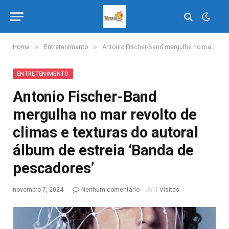
»
»
Home
Entretenimento
Antonio Fischer-Band mergulha no mar revolto de climas e texturas do autoral álbum de estreia ‘Banda de pescadores’
ENTRETENIMENTO
Antonio Fischer-Band
mergulha no mar revolto de
climas e texturas do autoral
álbum de estreia ‘Banda de
pescadores’
novembro 7, 2024
Nenhum comentário
1
Visitas