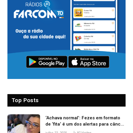
Top Posts
‘Achava normal’: Fezes em formato
de ‘fita’ é um dos alertas para câncer
colorretal; relembre fala de Preta Gil
julho 22, 2025
97
Visitas