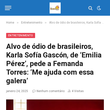
»
»
Home
Entretenimento
Alvo de ódio de brasileiros, Karla Sofía Gascón, de ‘Emilia Pérez’, pede a Fernanda Torres: ‘Me ajuda com essa galera’
ENTRETENIMENTO
Alvo de ódio de brasileiros,
Karla Sofía Gascón, de ‘Emilia
Pérez’, pede a Fernanda
Torres: ‘Me ajuda com essa
galera’
janeiro 24, 2025
Nenhum comentário
4
Visitas