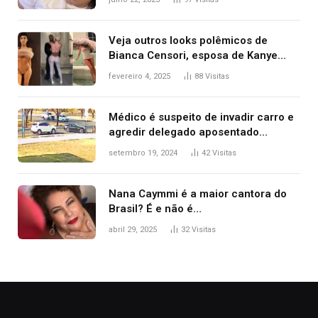
Veja outros looks polêmicos de
Bianca Censori, esposa de Kanye
West que apareceu nua no Grammy
fevereiro 4, 2025
88
Visitas
2025
Médico é suspeito de invadir carro e
agredir delegado aposentado
durante confusão no trânsito
setembro 19, 2024
42
Visitas
Nana Caymmi é a maior cantora do
Brasil? É e não é…
abril 29, 2025
32
Visitas