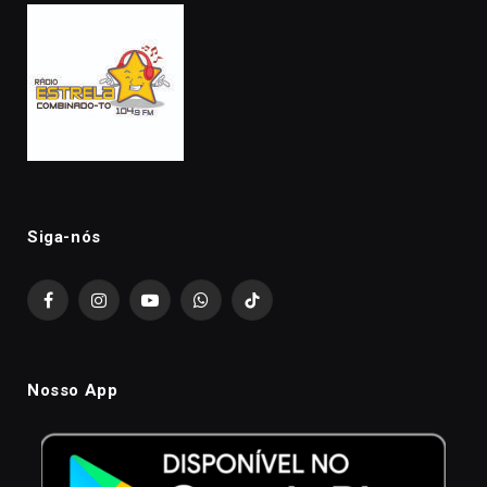
Siga-nós
Facebook
Instagram
YouTube
WhatsApp
TikTok
Nosso App